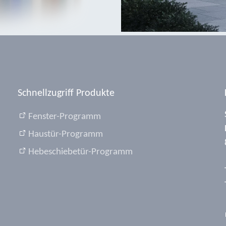
Schnellzugriff Produkte
Fenster-Programm
Haustür-Programm
Hebeschiebetür-Programm