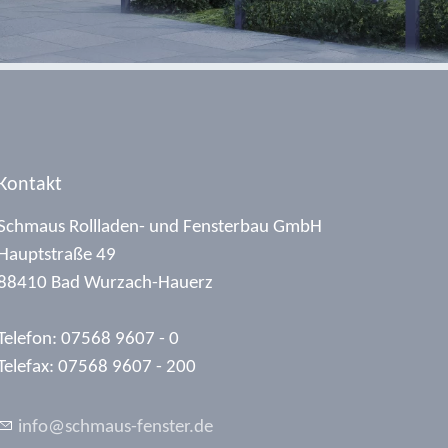
Kontakt
Schmaus Rollladen- und Fensterbau GmbH
Hauptstraße 49
88410 Bad Wurzach-Hauerz
Telefon: 07568 9607 - 0
Telefax: 07568 9607 - 200
nf
schm
s-f
nst
r
d