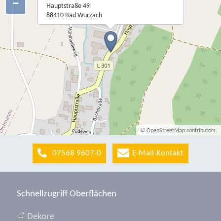
−
Hauptstraße 49
88410 Bad Wurzach
©
OpenStreetMap
contributors.
07568 9607-0
E-Mail-Kontakt
Schnellzugriff Oberflächen
Dekore